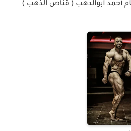
م أحمد ابوالدهب ( قناص الذهب )