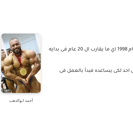
بدأ ابوالدهب مشواره في رياضة كمال الاجسام عام 1998 اي ما يقارب ال 20 عام فى بدايه
ى احد لكى يساعده فبدأ بالعمل فى
أحمد ابوالدهب