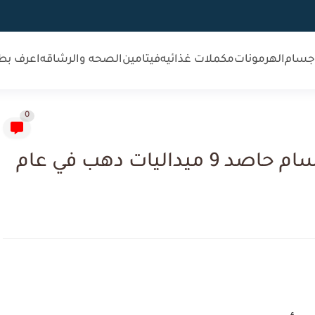
جسام
الهرمونات
مكملات غذائيه
فيتامين
الصحه والرشاقه
اعرف بط
0
أحمد ابوالدهب بطل كمال اجسام حاصد 9 ميداليات دهب في عام