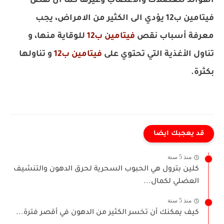
الفوائد للعضلات والاعصاب وغيرها كما ان نقص
فيتامين ب12 يؤدي الى الكثير من الامراض، يجب
معرفة أسباب نقص
فيتامين ب12
للوقاية منها، و
تناول الأغذية التي تحتوي على
فيتامين ب12
و تناولها
بكثرة.
قد يعجبك ايضا
منذ 5 سنة
كلين بترول هي الحبوب السحرية لحرق الدهون والتنشيف
العضلي لكمال...
منذ 5 سنة
كيف يمكنك أن تخسر الكثير من الدهون في أقصر فترة...