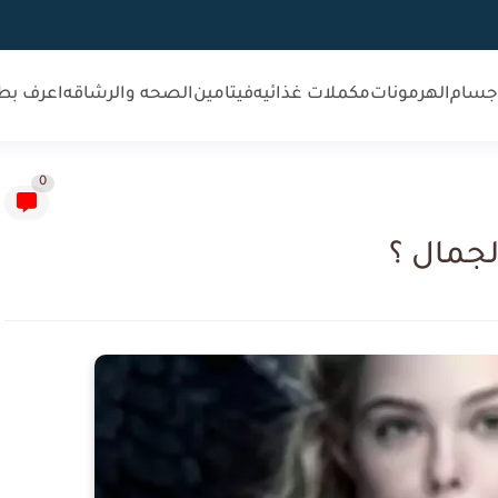
جسام
الهرمونات
مكملات غذائيه
فيتامين
الصحه والرشاقه
اعرف بط
0
لجمال ؟