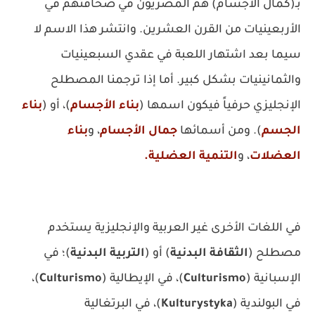
بـ(كمال الأجسام) هم المصريون في صحافتهم في
الأربعينيات من القرن العشرين. وانتشر هذا الاسم لا
سيما بعد اشتهار اللعبة في عقدي السبعينيات
والثمانينيات بشكل كبير. أما إذا ترجمنا المصطلح
الإنجليزي حرفياً فيكون اسمها (
بناء الأجسام
)، أو (
بناء
الجسم
). ومن أسمائها
جمال الأجسام
، و
بناء
العضلات
، و
التنمية العضلية
.
في اللغات الأخرى غير العربية والإنجليزية يستخدم
مصطلح (
الثقافة البدنية
) أو (
التربية البدنية
)؛ في
الإسبانية (
Culturismo
)، في الإيطالية (
Culturismo
)،
في البولندية (
Kulturystyka
)، في البرتغالية