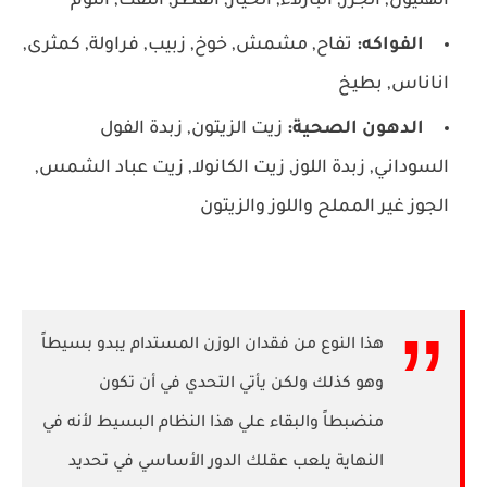
الهليون, الجزر, البازلاء, الخيار, الفطر, اللفت, الثوم
الفواكه:
تفاح, مشمش, خوخ, زبيب, فراولة, كمثرى,
اناناس, بطيخ
الدهون الصحية:
زيت الزيتون, زبدة الفول
السوداني, زبدة اللوز, زيت الكانولا, زيت عباد الشمس,
الجوز غير المملح واللوز والزيتون
هذا النوع من فقدان الوزن المستدام يبدو بسيطاً
وهو كذلك ولكن يأتي التحدي في أن تكون
منضبطاً والبقاء علي هذا النظام البسيط لأنه في
النهاية يلعب عقلك الدور الأساسي في تحديد