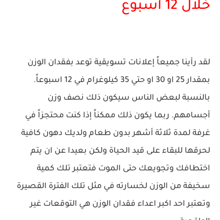
خلال 12 أسبوع
لقد رأينا جميعاً إعلانات تسويقية توعد بفقدان الوزن
بمقدار 25 او 30 او حتي 35 كيلوغرام في 12 اسبوعاً.
بالنسبة لبعض الناس سيكون ذلك نصف وزن
أجسامهم. ربما يكون ذلك ممكناً إذا كنت محتجزاً في
غرفة لمدة ثلاثة أشهر بدون طعام ولديك دهون كافية
لحرقها للبقاء على قيد الحياة ولكن بعيدا عن ان يتم
اختطافك وتجويعك حتى الموت فتعتبر تلك كمية
سخيفة من الوزن لخسارته في مثل تلك الفترة القصيرة
وتعتبر احد اكبر اعداء فقدان الوزن هي التوقعات غير